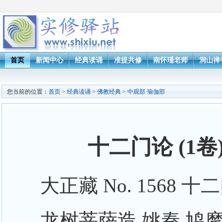
首页
新闻中心
经典读诵
准提共修
南怀瑾老师
洞山禅
您当前的位置：
首页
>
经典读诵
>
佛教经典
>
中观部·瑜伽部
十二门论 (1
大正藏 No. 1568 十
龙树菩萨造 姚秦 鸠