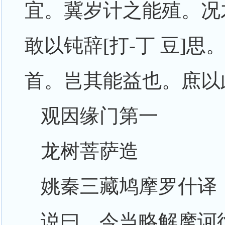
宜。冀岁计之能殖。况
敢以钝辞[打-丁 豆]
首。岂其能益也。庶以
观因缘门第一
龙树菩萨造
姚秦三藏鸠摩罗什译
说曰。今当略解摩诃