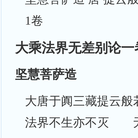
1卷
大乘法界无差别论一卷
坚慧菩萨造
大唐于阗三藏提云般
法界不生亦不灭 