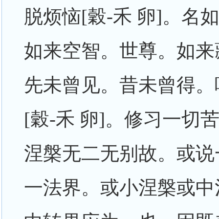
脱烦恼[穀-禾 卵]。
如来空智。世尊。如来
先未曾见。昔未曾得。
[穀-禾 卵]。修习一
涅槃无二无别故。或说
一法界。或小涅槃或中