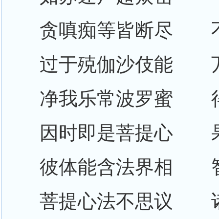
贪嗔痴等皆断尽 
过于殑伽沙伎能 
净我乐常波罗蜜 
因时即是菩提心 
彼体能含法界相 
菩提心法不思议 