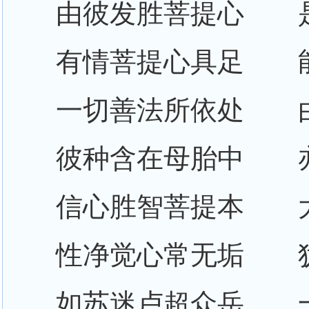
由彼发胜菩提心 
有情菩提心具足 
一切善法所依处 
彼种含在母胎中 
信心胜智菩提本 
性净觉心常无垢 
如苏迷卢超众岳 