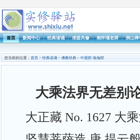
首页
新闻中心
经典读诵
准提共修
南怀瑾老师
洞山禅
您当前的位置：
首页
>
经典读诵
>
佛教经典
>
中观部·瑜伽部
大乘法界无差别论 
大正藏 No. 1627
坚慧菩萨造 唐 提云