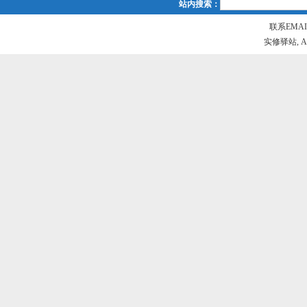
站内搜索：
联系EMAIL
实修驿站, All r