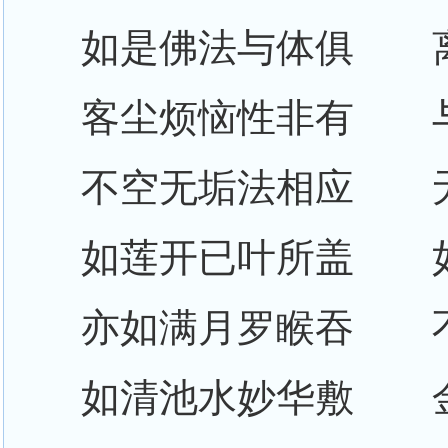
如是佛法与体俱 
客尘烦恼性非有 
不空无垢法相应 
如莲开已叶所盖 
亦如满月罗睺吞 
如清池水妙华敷 