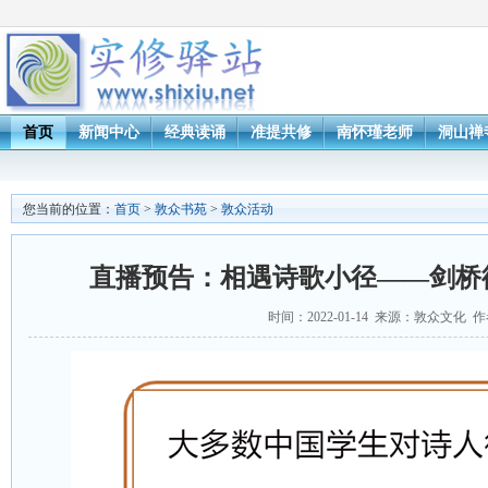
首页
新闻中心
经典读诵
准提共修
南怀瑾老师
洞山禅
您当前的位置：
首页
>
敦众书苑
>
敦众活动
直播预告：相遇诗歌小径——剑桥
时间：2022-01-14 来源：敦众文化 