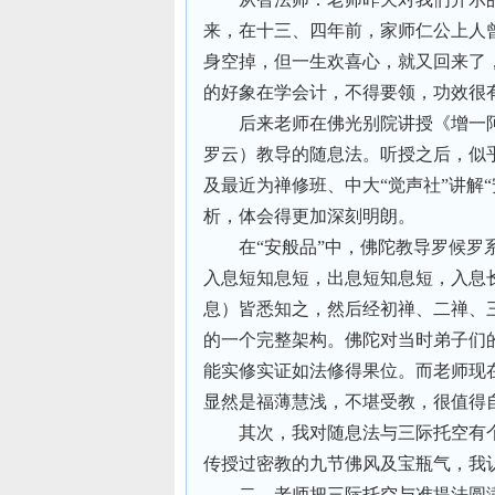
来，在十三、四年前，家师仁公上人
身空掉，但一生欢喜心，就又回来了
的好象在学会计，不得要领，功效很
后来老师在佛光别院讲授《增一
罗云）教导的随息法。听授之后，似
及最近为禅修班、中大“觉声社”讲解
析，体会得更加深刻明朗。
在“安般品”中，佛陀教导罗候
入息短知息短，出息短知息短，入息
息）皆悉知之，然后经初禅、二禅、
的一个完整架构。佛陀对当时弟子们
能实修实证如法修得果位。而老师现
显然是福薄慧浅，不堪受教，很值得
其次，我对随息法与三际托空有
传授过密教的九节佛风及宝瓶气，我
二、老师把三际托空与准提法圆