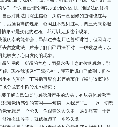
第尽”，作为自己理论与功夫配合的运用。准提法的修持，
。自己对此法门深生信心，所谓一念圆修的道理也在其
了，后脑有痛的现象，心闷且不规则跳动，两三天来都服
种情形都是变化的过程，我可以克服这个现象。
我很庆幸略能领会；虽然过去老师也曾经讲过，但因当时
再去留意此法。后来了解自己用法不对，一般数息法，以
因此触发了心口发闷的现象。
们所谓的呼吸，所谓的气息，而是念头止息时候的现象，那
了解。现在我谈谈“三际托空”，我不敢说自己修到，但在
似乎有点受益，下课后再配合老师的著作《禅与道概论》
可以分成五个阶段来包括它：
首先要了解自己知觉与感觉所产生的念头，有从身体感觉产
知觉所感觉的苦闷——烦恼、人我是非......，这一切都
的觉受就是一个念头，你跟着这念头走，越觉痛苦，于是
、修准提法等等，就被拉跑了，即称失念。
了解自己身心状况，明白自己的起心动念都不能含糊，这