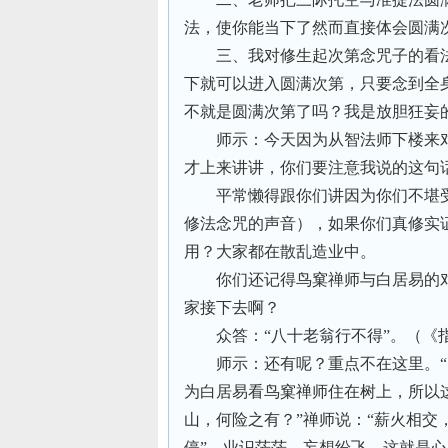
法，使你能当下了然而直接体会圆满
三、我对修生起次第念咒子的看
下就可以进入圆满次第，只要念到全
不就是圆满次第了吗？我是放胆狂妄
师示：今天因为从智法师下楼来
才上来讲讲，你们要注意我说的这句
平常懒得跟你们讲因为你们不堪
修法念咒的声音），如果你们真修实
用？大家都在散乱造业中。
你们还记得鸟窠禅师与白居易的
家接下去啊？
众答：“八十老翁行不得”。（《
师示：还有呢？重点不在这里。“
为白居易看鸟窠禅师住在树上，所以这
山，何险之有？”禅师说：“薪火相交
停”，业识茫茫，妄想纷飞，这就是