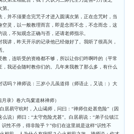
次第。
法，并不须要念完咒子才进入圆满次第，正在念咒时，当
身空灵，以一般教理而言，即是念而不念，不念而念，这
的说，不知观念正确与否，还请老师指示。
对我讲，昨天开示的记录他已经做好了。我听了很高兴，
话。
受教，连听受的资格都不够，所以让你们吽啊吽的（平常
证，我还会随时教你们的。几年来我教了那么多，有什么
对话吗？禅师说：三岁小儿虽道得（师语止，又说：）大
指月录》卷六鸟窠道林禅师）
白居易守杭时，入山谒师，问曰：“禅师住处甚危险”（因
么说）师曰：“太守危险尤甚”。白居易说：“弟子位镇江
，识性不停，得非险乎？”你们在这里就是这样“识性不
心火相煎，人为什么有病呢？心火相煎之故。禅师说：你才