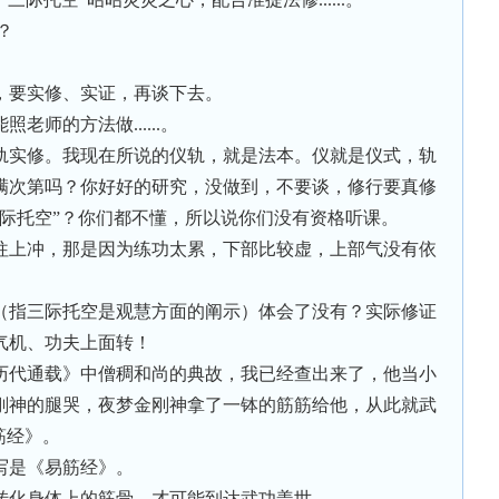
？
，要实修、实证，再谈下去。
师的方法做......。
轨实修。我现在所说的仪轨，就是法本。仪就是仪式，轨
满次第吗？你好好的研究，没做到，不要谈，修行要真修
三际托空”？你们都不懂，所以说你们没有资格听课。
往上冲，那是因为练功太累，下部比较虚，上部气没有依
（指三际托空是观慧方面的阐示）体会了没有？实际修证
气机、功夫上面转！
历代通载》中僧稠和尚的典故，我已经查出来了，他当小
刚神的腿哭，夜梦金刚神拿了一钵的筋筋给他，从此就武
筋经》。
写是《易筋经》。
转化身体上的筋骨，才可能到达武功盖世。