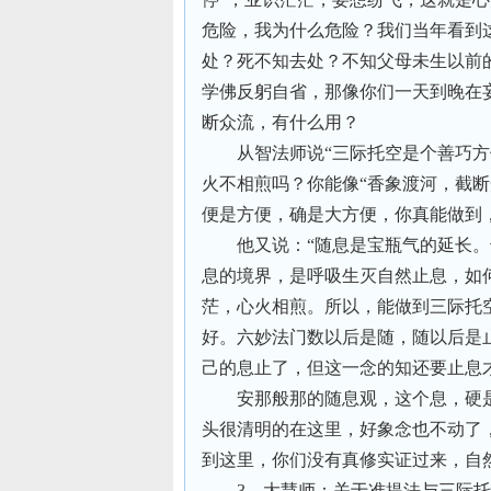
危险，我为什么危险？我们当年看到
处？死不知去处？不知父母未生以前
学佛反躬自省，那像你们一天到晚在
断众流，有什么用？
从智法师说“三际托空是个善巧
火不相煎吗？你能像“香象渡河，截
便是方便，确是大方便，你真能做到
他又说：“随息是宝瓶气的延长
息的境界，是呼吸生灭自然止息，如
茫，心火相煎。所以，能做到三际托
好。六妙法门数以后是随，随以后是
己的息止了，但这一念的知还要止息
安那般那的随息观，这个息，硬
头很清明的在这里，好象念也不动了
到这里，你们没有真修实证过来，自
3、大慧师：关于准提法与三际