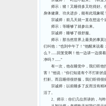
师示：猪！又睡得多又吃得好。
身体健康、功夫进步，能有此现象呢
宗诚师：前几天就一直在想这个
师示：等睡够了就参出来。
宗诚师：睡够了很舒服。
师示：那当然世界上最美的事莫
们叫他：“也到中午了！”他醒来说着
么？......回笼觉啊！他一边讲一
净吗？......”
有一次，他在睡觉中，我们听他
害！”他说：“你们知道有个不打鼾的
打鼾。而且睡得很舒服，我们听得很
宗诚师：以前睡多了反而没有精
活了。
2、师示：你们几位所讲的，与
从智法师：老师昨天对我们开示