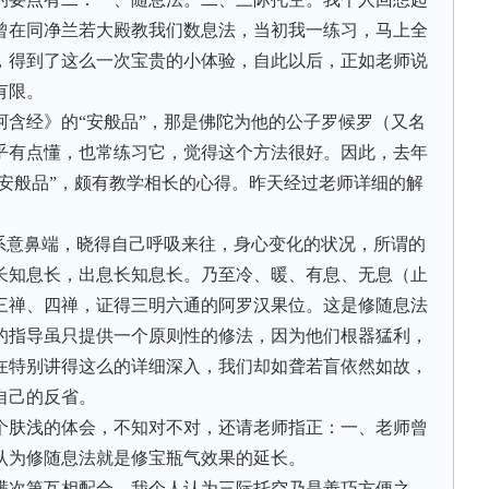
曾在同净兰若大殿教我们数息法，当初我一练习，马上全
，得到了这么一次宝贵的小体验，自此以后，正如老师说
有限。
阿含经》的“安般品”，那是佛陀为他的公子罗候罗（又名
乎有点懂，也常练习它，觉得这个方法很好。因此，去年
“安般品”，颇有教学相长的心得。昨天经过老师详细的解
罗系意鼻端，晓得自己呼吸来往，身心变化的状况，所谓的
长知息长，出息长知息长。乃至冷、暖、有息、无息（止
三禅、四禅，证得三明六通的阿罗汉果位。这是修随息法
的指导虽只提供一个原则性的修法，因为他们根器猛利，
在特别讲得这么的详细深入，我们却如聋若盲依然如故，
自己的反省。
个肤浅的体会，不知对不对，还请老师指正：一、老师曾
认为修随息法就是修宝瓶气效果的延长。
满次第互相配合，我个人认为三际托空乃是善巧方便之