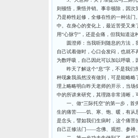
则顿悟，乘悟并销。事非顿除，因次
乃是称性起修，全修在性的一种法门
中。在身心的变化上，最近苦受又来
用“心脉宁”，还是会痛，但我知道这
圆澄师：当我听到随息的方法，
自己试着做时，心口会发闷，也就不
为数呼吸，自己因此可以加以呼吸，
昨天了解这个“息”字，不是我
种现象我虽然没有做到，可是能略略
理上略略明白昨天老师的开示，当场
中的所讲来研究，其理路非常清晰，
一、做“三际托空”的第一步，
生的痛苦——饥、寒、饱、暖，有从思想
是念头，譬如我们生病时，这个痛苦
自己正修法门——念佛、观想、参禅
二、第一步功夫先做到了，然后