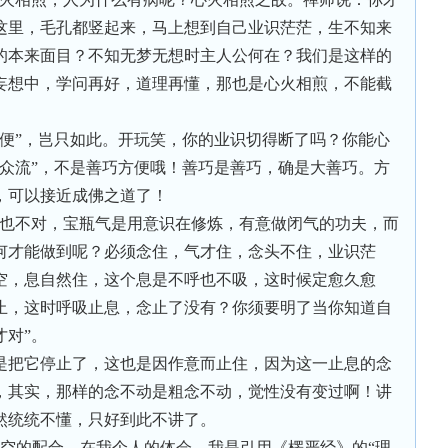
这里，毛孔都竖起来，马上想到自己业识茫茫，生不知来
的本来面目？不知无梦无想时主人公何在？我们是这样的
妄想中，学问再好，道理再懂，那也是心火相煎，不能截
方便”，岂只如此。开玩笑，你的业识切得断了吗？你能心
断众流”，不是善巧方便哦！善巧是善巧，确是大善巧。方
，可以接近成佛之道了！
。也不对，宝瓶气是用意识在修炼，有意做闭气的功夫，而
何才能做到呢？必须念住，气才住，念头不住，业识茫
空，息自然住，这个息是不呼也不吸，这时候定愈久愈
止，这时呼吸止息，念止了没有？你须要明了当你知道自
才对”。
是把它停止了，这也是因作意而止住，因为这一止息的念
，其实，那样的念不动是粗念不动，觉性没有变过啊！讲
然统统不懂，只好到此不讲了。
托空的配合，在我个人的体会，我是引用《楞严经》的“理