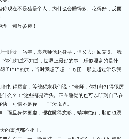
但你现在不是猪是个人，为什么会睡得多、吃得好，反而
？
道理，却没参透！
过于睡觉。当年，袁老师他起身早，但又去睡回笼觉，我
：“你们知道不知道，世界上最好的事，乐似涅盘的是什
边摸着胡子哈哈的笑，当时我想了想：“奇怪！那会超过常乐我
打鼾打得厉害，等他醒来我们说：“老师，你打鼾打得很厉
是什么？！”这些都是话头。正在睡觉的也可以听到自己在
痛快，可惜不是你——非汝境界。
神，而且身体更虚，现在睡得愈够，精神愈好，脑筋也灵
昨天的重点都不相干。
的要点有二：一、随息法。二、三际托空。我个人回想起