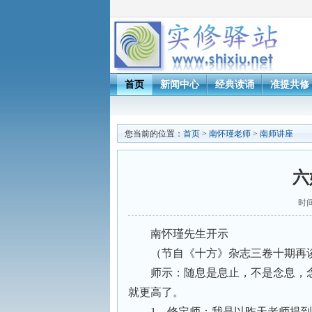
首页
新闻中心
经典读诵
准提共修
您当前的位置：
首页
>
南怀瑾老师
>
南师讲座
六
时间
南怀瑾先生开示
（节自《十方》杂志三卷十期再
师示：随息是息止，不是念息，
就更高了。
1、修定师：我是以昨天老师提到“三