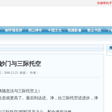
实修驿站手
南怀瑾老师
洞山禅寺
中国文化
视频影像
敦众书苑
下
妙门与三际托空
：2008-12-23 来源： 作者：
谈随息法与三际托空上）
念息就更高了。最后到达还、净，比三际托空还进步，净
际托空”昭昭灵灵之心，配合准提法修......。