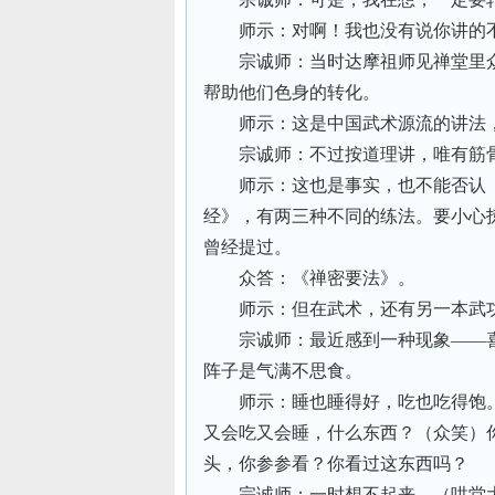
师示：对啊！我也没有说你讲的
宗诚师：当时达摩祖师见禅堂里
帮助他们色身的转化。
师示：这是中国武术源流的讲法
宗诚师：不过按道理讲，唯有筋
师示：这也是事实，也不能否认
经》，有两三种不同的练法。要小心
曾经提过。
众答：《禅密要法》。
师示：但在武术，还有另一本武
宗诚师：最近感到一种现象——
阵子是气满不思食。
师示：睡也睡得好，吃也吃得饱
又会吃又会睡，什么东西？（众笑）
头，你参参看？你看过这东西吗？
宗诚师：一时想不起来。（哄堂