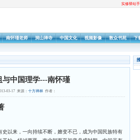
实修驿站手
南怀瑾老师
洞山禅寺
中国文化
视频影像
敦众书苑
下
与中国理学---南怀瑾
13-03-17 来源：
十方禅林
作者：
著
有史以来，一向持续不断，嬗变不已，成为中国民族特有