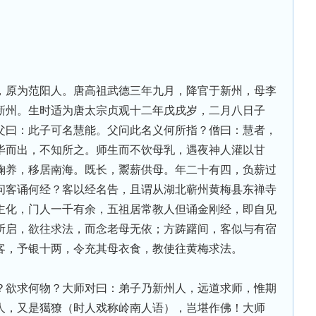
，原为范阳人。唐高祖武德三年九月，降官于新州，母李
新州。生时适为唐太宗贞观十二年戊戌岁，二月八日子
父曰：此子可名慧能。父问此名义何所指？僧曰：慧者，
毕而出，不知所之。师生而不饮母乳，遇夜神人灌以甘
鞠养，移居南海。既长，鬻薪供母。年二十有四，负薪过
问客诵何经？客以经名告，且谓从湖北蕲州黄梅县东禅寺
主化，门人一千有余，五祖居常教人但诵金刚经，即自见
所启，欲往求法，而念老母无依；方踌躇间，客似与有宿
客，予银十两，令充其母衣食，教使往黄梅求法。
？欲求何物？大师对曰：弟子乃新州人，远道求师，惟期
人，又是獦獠（时人戏称岭南人语），岂堪作佛！大师