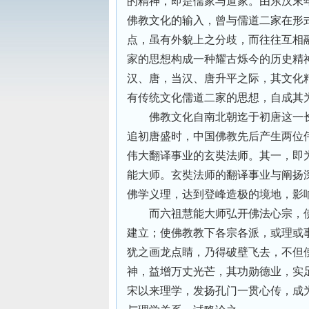
的精神，即是儒家与道家。由东汉末
佛教文化的输入，曾与儒道二家在形
点，虽有外貌上之分歧，而往往互相
家的思想构成一种耀古烁今的历史精
汉、唐，当汉、唐升平之际，其文化
有传统文化儒道二家的思想，自成其
佛教文化自南北朝迄于初唐这一
追初唐盛时，中国佛教先后产生两位
伟大翻译事业的玄奘法师。其一，即
能大师。玄奘法师的翻译事业与阐扬深
佛学义理，达到登峰造极的境地，影
而六祖慧能大师弘开佛法心宗，
建立；使佛教教下各宗各派，或理或
犹之画龙点睛，乃得破壁飞去，不但
神，益增万丈光芒，其功勋德业，实
宋以来理学，发扬孔门一贯心传，成