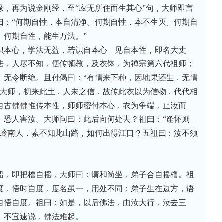
缘，再为说金刚经，至“应无所住而生其心”句，大师即言
曰：“何期自性，本自清净。何期自性，本不生灭。何期自
。何期自性，能生万法。”
识本心，学法无益，若识自本心，见自本性，即名大丈
法，人尽不知，便传顿教，及衣钵，为禅宗第六代祖师；
，无令断绝。且付偈曰：“有情来下种，因地果还生，无情
摩大师，初来此土，人未之信，故传此衣以为信物，代代相
自古佛佛惟传本性，师师密付本心，衣为争端，止汝而
，恐人害汝。大师问曰：此后向何处去？祖曰：“逢怀则
是岭南人，素不知此山路，如何出得江口？五祖曰：汝不须
船，即把橹自摇，大师曰：请和尚坐，弟子合自摇橹。祖
度，悟时自度，度名虽一，用处不同；弟子生在边方，语
自悟自度。祖曰：如是，以后佛法，由汝大行，汝去三
，不宜速说，佛法难起。