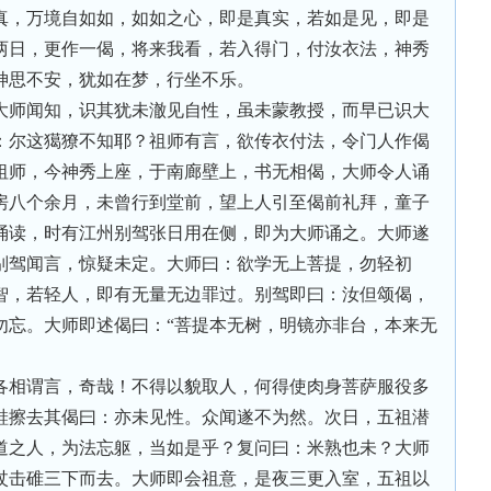
真，万境自如如，如如之心，即是真实，若如是见，即是
两日，更作一偈，将来我看，若入得门，付汝衣法，神秀
神思不安，犹如在梦，行坐不乐。
大师闻知，识其犹未澈见自性，虽未蒙教授，而早已识大
：尔这獦獠不知耶？祖师有言，欲传衣付法，令门人作偈
祖师，今神秀上座，于南廊壁上，书无相偈，大师令人诵
房八个余月，未曾行到堂前，望上人引至偈前礼拜，童子
诵读，时有江州别驾张日用在侧，即为大师诵之。大师遂
别驾闻言，惊疑未定。大师曰：欲学无上菩提，勿轻初
智，若轻人，即有无量无边罪过。别驾即曰：汝但颂偈，
勿忘。大师即述偈曰：“菩提本无树，明镜亦非台，本来无
各相谓言，奇哉！不得以貌取人，何得使肉身菩萨服役多
鞋擦去其偈曰：亦未见性。众闻遂不为然。次日，五祖潜
道之人，为法忘躯，当如是乎？复问曰：米熟也未？大师
杖击碓三下而去。大师即会祖意，是夜三更入室，五祖以