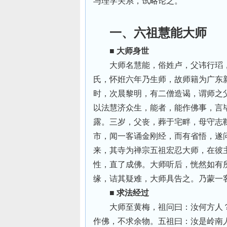
与理学关系，试略论之。
一、六祖慧能大师
■ 大师身世
大师名慧能，俗姓卢，父讳行瑫
氏，怀姙六年乃生师，故师籍为广东
时，次晨黎明，有二僧造谒，谓师之
以法慧济众生，能者，能作佛事，言
露。三岁，父丧，葬于宅畔，母守志
市，闻一客诵金刚经，而有省悟，遂
来，其寺为禅宗五祖宏忍大师，在彼
性，直了成佛。大师听后，恍然如有
缘，诘其疑难，大师具告之。乃蒙一
■ 求法经过
大师至黄梅，祖问曰：汝何方人
作佛，不求余物。五祖曰：汝是岭南