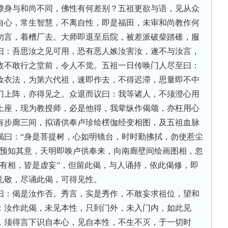
獠身与和尚不同，佛性有何差别？五祖更欲与语，见从众
自心，常生智慧，不离自性，即是福田，未审和尚教作何
勿言，着槽厂去。大师即退至后院，被差派破柴踏碓，服
曰：吾思汝之见可用，恐有恶人嫉汝害汝，遂不与汝言，
故不敢行之堂前，令人不觉。五祖一日传唤门人尽至曰：
汝衣法，为第六代祖，速即作去，不得迟滞，思量即不中
刀上阵，亦得见之。众退而议曰：我等诸人，不须澄心用
上座，现为教授师，必是他得，我辈纵作偈颂，亦枉用心
有步廊三间，拟请供奉卢珍绘楞伽经变相图，及五祖血脉
偈曰：“身是菩提树，心如明镜台，时时勤拂拭，勿使惹尘
祖预知其意，天明即唤卢供奉来，向南廊壁间绘画图相，忽
所有相，皆是虚妄”，但留此偈，与人诵持，依此偈修，即
礼敬，尽诵此偈，可得见性。
曰：偈是汝作否。秀言，实是秀作，不敢妄求祖位，望和
：汝作此偈，未见本性，只到门外，未入门内，如此见
，须得言下识自本心，见自本性，不生不灭，于一切时