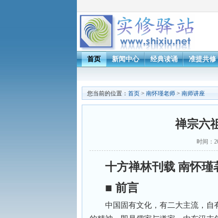
首页
新闻中心
经典读诵
准提共修
您当前的位置：
首页
>
南怀瑾老师
>
南师讲座
禅宗六祖
时间：20
十方禅林刊载 南怀瑾
■
前言
中国固有文化，有二大主流，自