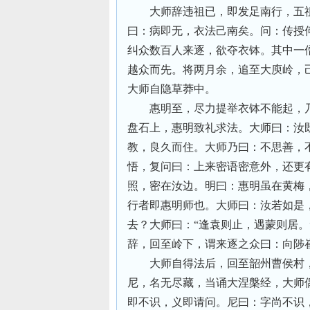
大师辞违祖已，即发足南行，五
曰：病即无，衣法己南矣。问：传授
纠众数百人来逐，欲夺衣钵。其中一
越众而先。将两月余，追至大庾岭，
大师自隐草莽中。
惠明至，尽力提举衣钵不能起，
盘石上，惠明致礼求法。大师曰：汝
教，良久而住。大师乃曰：不思善，
悟，复问曰：上来密语密意外，还更
照，密在汝边。明曰：惠明虽在黄梅
行者即惠明师也。大师曰：汝若如是
去？大师曰：“逢袁则止，遇蒙则居
辞，回至岭下，谓来逐之众曰：向陟
大师自得法后，回至韶州曹侯村
尼，名无尽藏，当诵大涅槃经，大师
即不识，义即请问。尼曰：字尚不识