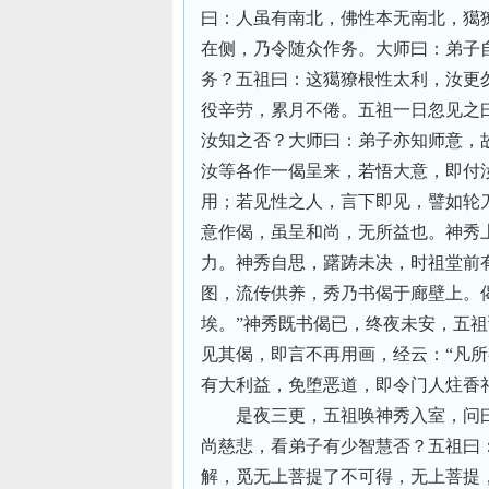
曰：人虽有南北，佛性本无南北，獦
在侧，乃令随众作务。大师曰：弟子
务？五祖曰：这獦獠根性太利，汝更
役辛劳，累月不倦。五祖一日忽见之
汝知之否？大师曰：弟子亦知师意，
汝等各作一偈呈来，若悟大意，即付
用；若见性之人，言下即见，譬如轮
意作偈，虽呈和尚，无所益也。神秀
力。神秀自思，躇踌未决，时祖堂前
图，流传供养，秀乃书偈于廊壁上。
埃。”神秀既书偈已，终夜未安，五
见其偈，即言不再用画，经云：“凡
有大利益，免堕恶道，即令门人炷香
是夜三更，五祖唤神秀入室，问
尚慈悲，看弟子有少智慧否？五祖曰
解，觅无上菩提了不可得，无上菩提