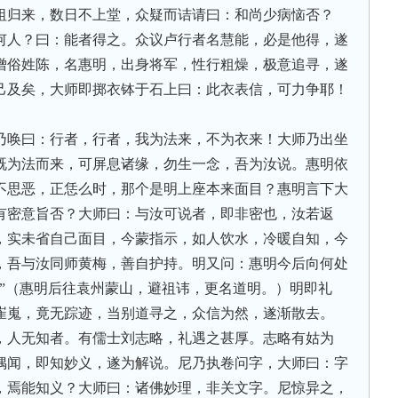
祖归来，数日不上堂，众疑而诘请曰：和尚少病恼否？
何人？曰：能者得之。众议卢行者名慧能，必是他得，遂
僧俗姓陈，名惠明，出身将军，性行粗燥，极意追寻，遂
己及矣，大师即掷衣钵于石上曰：此衣表信，可力争耶！
乃唤曰：行者，行者，我为法来，不为衣来！大师乃出坐
既为法而来，可屏息诸缘，勿生一念，吾为汝说。惠明依
不思恶，正恁么时，那个是明上座本来面目？惠明言下大
有密意旨否？大师曰：与汝可说者，即非密也，汝若返
，实未省自己面目，今蒙指示，如人饮水，冷暖自知，今
，吾与汝同师黄梅，善自护持。明又问：惠明今后向何处
。”（惠明后往袁州蒙山，避祖讳，更名道明。）明即礼
崔嵬，竟无踪迹，当别道寻之，众信为然，遂渐散去。
，人无知者。有儒士刘志略，礼遇之甚厚。志略有姑为
偶闻，即知妙义，遂为解说。尼乃执卷问字，大师曰：字
，焉能知义？大师曰：诸佛妙理，非关文字。尼惊异之，