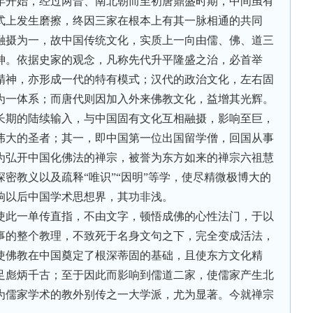
年开始，经过两晋、南北朝而至初唐鼎盛时期，中间虽有
式上发生磨擦，终因三家在根本上有其一脉相通的共同
融摄为一，故中国传统文化，实质上一向由儒、佛、道三
神。依据史家的观念，凡称先代升平隆盛之治，必首举
精神，亦形成一代的特有模式；汉代的政治文化，左右固
为一体系；而唐代则因加入外来佛教文化，益增其光辉。
长期的陆续输入，与中国固有文化互相融摄，影响至巨，
伟大的圣者；其一，即中国第一位出国留学僧，回国从事
为弘开中国化佛法的禅宗，被誉为东方如来的禅宗六祖慧
密教义以及疏释“唯识”“因明”等学，使尽精微极博大的
响以后中国学术思想界，其功非浅。
使此一单传直指，不由文字，顿悟成佛的心性法门，于以
事的整个教理，不致死于名身文句之下，完全变成活法，
使佛教在中国奠定了根深蒂固的基础，且使东方文化精
足彪炳千古；至于因此而影响到儒道二家，使儒家产生北
为儒家学术的教外别传之一大学派，尤为显著。今就禅宗