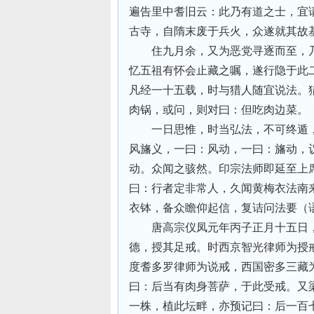
遍告里中耆旧云：此乃有道之士，宜
古寺，自隋末废于兵火，众遂就其故
住九月余，又为恶党寻逐而至，
忆五祖有怀会止藏之嘱，遂行隐于此
凡经一十五载，时与猎人随宜说法。
肉锅，或问，则对曰：但吃肉边菜。
一日思惟，时当弘法，不可终遁
风旛义，一曰：风动，一曰：旛动，
动。众闻之骇然。印宗法师即延至上
曰：行者定非常人，久闻黄梅衣法南
衣钵，备众瞻仰起信，复诘问法要（
唐高宗仪凤元年丙子正月十五日
德，授其足戒。时西京智光律师为授
度耆多罗律师为说戒，西国密多三藏
曰：后当有肉身菩萨，于此受戒。又
一株，植此坛畔，亦预记曰：后一百