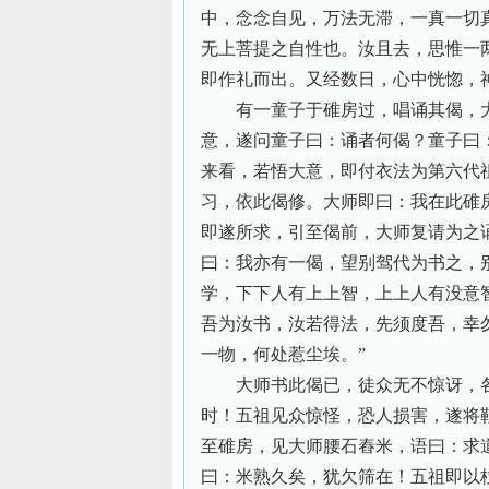
中，念念自见，万法无滞，一真一切
无上菩提之自性也。汝且去，思惟一
即作礼而出。又经数日，心中恍惚，
有一童子于碓房过，唱诵其偈，
意，遂问童子曰：诵者何偈？童子曰
来看，若悟大意，即付衣法为第六代
习，依此偈修。大师即曰：我在此碓
即遂所求，引至偈前，大师复请为之
曰：我亦有一偈，望别驾代为书之，
学，下下人有上上智，上上人有没意
吾为汝书，汝若得法，先须度吾，幸
一物，何处惹尘埃。”
大师书此偈已，徒众无不惊讶，
时！五祖见众惊怪，恐人损害，遂将
至碓房，见大师腰石舂米，语曰：求
曰：米熟久矣，犹欠筛在！五祖即以