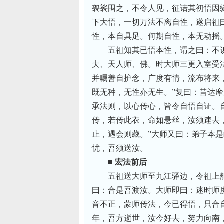
袈裟围之，不令人见，征诘其初悟因
下大悟，一切万法不离自性，遂启祖
性，本自具足。何期自性，本无动摇
五祖知其已悟本性，谓之曰：不
夫、天人师、佛。时大师三更入室受
并嘱善自护念，广度有情，流布将来
既无种，无性亦无生。”复曰：昔达
承法则，以心传心，皆令自悟自证。
传，若传此衣，命如悬丝，汝须速去
止，遇会则藏。”大师又曰：弟子本
忧，吾须送汝。
■ 宏法前后
五祖送大师至九江驿边，令祖上
曰：合是吾渡汝。大师即曰：迷时师
音不正，蒙师传法，今已得悟，只合
年，吾方逝世，汝今好去，努力向南