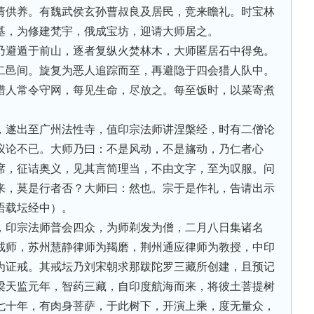
请供养。有魏武侯玄孙曹叔良及居民，竞来瞻礼。时宝林
基，为修建梵宇，俄成宝坊，迎请大师居之。
乃避遁于前山，逐者复纵火焚林木，大师匿居石中得免。
二邑间。旋复为恶人追踪而至，再避隐于四会猎人队中。
猎人常令守网，每见生命，尽放之。每至饭时，以菜寄煮
，遂出至广州法性寺，值印宗法师讲涅槃经，时有二僧论
议论不已。大师乃曰：不是风动，不是旛动，乃仁者心
席，征诘奥义，见其言简理当，不由文字，至为叹服。问
来，莫是行者否？大师曰：然也。宗于是作礼，告请出示
语载坛经中）。
，印宗法师普会四众，为师剃发为僧，二月八日集诸名
戒师，苏州慧静律师为羯磨，荆州通应律师为教授，中印
为证戒。其戒坛乃刘宋朝求那跋陀罗三藏所创建，且预记
梁天监元年，智药三藏，自印度航海而来，将彼土菩提树
七十年，有肉身菩萨，于此树下，开演上乘，度无量众，