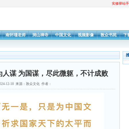
实修驿站手
南怀瑾老师
洞山禅寺
中国文化
视频影像
敦众书苑
下
为人谋 为国谋，尽此微躯，不计成败
024-12-18 来源：敦众文化 作者：