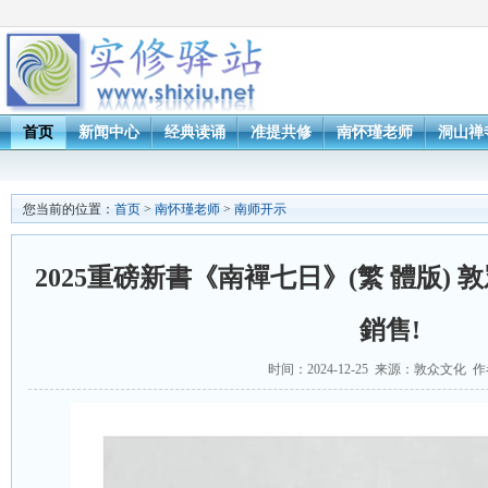
首页
新闻中心
经典读诵
准提共修
南怀瑾老师
洞山禅
您当前的位置：
首页
>
南怀瑾老师
>
南师开示
2025重磅新書《南襌七日》(繁 體版)
銷售!
时间：2024-12-25 来源：敦众文化 