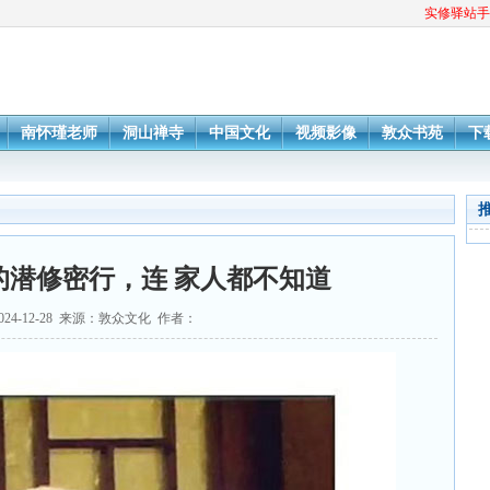
实修驿站手
南怀瑾老师
洞山禅寺
中国文化
视频影像
敦众书苑
下
的潜修密行，连 家人都不知道
024-12-28 来源：敦众文化 作者：