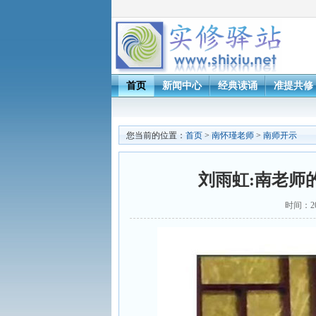
首页
新闻中心
经典读诵
准提共修
您当前的位置：
首页
>
南怀瑾老师
>
南师开示
刘雨虹:南老师
时间：2