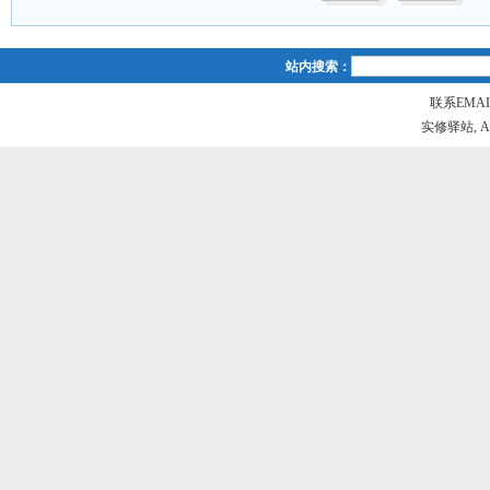
站内搜索：
联系EMAIL
实修驿站, All r