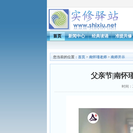
首页
新闻中心
经典读诵
准提共修
您当前的位置：
首页
>
南怀瑾老师
>
南师开示
父亲节|南怀
时间：2