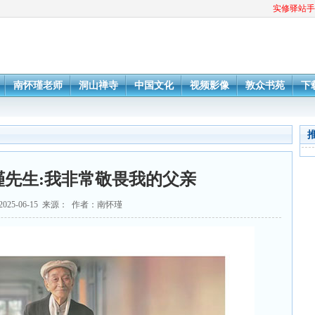
实修驿站手
南怀瑾老师
洞山禅寺
中国文化
视频影像
敦众书苑
下
瑾先生:我非常敬畏我的父亲
025-06-15 来源： 作者：南怀瑾