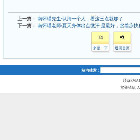
上一篇：
南怀瑾先生:认清一个人，看这三点就够了
下一篇：
南怀瑾老师:夏天身体出点微汗 是最好，贪着凉快反
14
来顶一下
返回首页
站内搜索：
联系EMAIL
实修驿站, All r