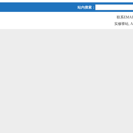
站内搜索：
联系EMAIL
实修驿站, All r