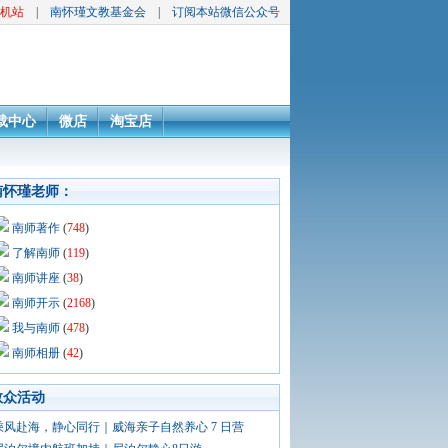
机站
|
南怀瑾文教基金会
|
订阅本站微信公众号
载中心
微店
淘宝店
南怀瑾老师：
南师著作
(
748
)
了解南师
(
119
)
南师讲座
(
38
)
南师开示
(
2168
)
我与南师
(
478
)
南师相册
(
42
)
敦众活动
乘风赴海，静心同行｜威海亲子自然养心 7 日营