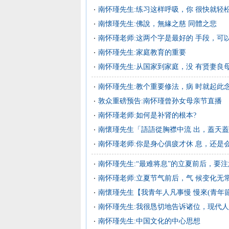
南怀瑾先生:练习这样呼吸，你 很快就轻
南懐瑾先生:佛說，無緣之慈 同體之悲
南怀瑾老师:这两个字是最好的 手段，可
南怀瑾先生:家庭教育的重要
南怀瑾先生:从国家到家庭，没 有贤妻良
南怀瑾先生:教个重要修法，病 时就起此
敦众重磅预告:南怀瑾曾孙女母亲节直播
南怀瑾老师:如何是补肾的根本?
南懷瑾先生「語語從胸襟中流 出，蓋天
南怀瑾老师:你是身心俱疲才休 息，还是会
南怀瑾先生:“最难将息”的立夏前后，要
南怀瑾老师:立夏节气前后，气 候变化无
南懷瑾先生【我青年人凡事慢 慢來(青年節
南怀瑾先生:我很恳切地告诉诸位，现代
南怀瑾先生:中国文化的中心思想