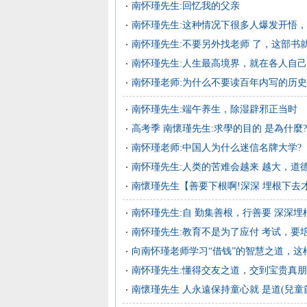
南怀瑾先生:回忆我的父亲
南怀瑾先生:这种情况下很多人爆发开悟
南怀瑾先生:不要另外找老师 了，这部书
南怀瑾先生:人生最高境界，就在各人自
南怀瑾老师:为什么不要读百年内写的历史
南怀瑾先生:端午养生，除湿辟邪正当时
高考季 南懷瑾先生:求學的目的 是為什麼?
南怀瑾老师:中国人为什么迷信名牌大学?
南怀瑾先生:人类的苦难会越来 越大，道
南懷瑾先生【善要下根啊!深深 埋根下去才
南怀瑾先生:自 勤集善根，行善要 深深埋
南怀瑾先生:教育不是为了应付 考试，要
向南怀瑾老师学习“借钱”的智慧之道，这
南怀瑾先生:懂得交友之道，交到宝贵真
南懷瑾先生 人永遠保持童心就 是道(兒童