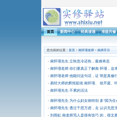
首页
新闻中心
经典读诵
准提共修
您当前的位置：
首页
>
南怀瑾老师
>
南师开示
南怀瑾先生:立秋忽冷还热，最难将息
南怀瑾老师:你们要真正了解南 怀瑾，这
南怀瑾老师:他能问这句话，证 明是真修
易经大师的辉煌延续:南怀瑾、 徐芹庭、
南怀瑾先生:不累的活法
南怀瑾先生:为什么妇女病特别 多?因为
南怀瑾先生:透过千思万虑，去 认识无思
刘雨虹:南老师骂人是很有技巧 的，很文