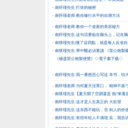
南怀瑾先生:打坐的秘密
南怀瑾老师:教你修行水平的自测方法
南怀瑾老师:教你一个道家的美容秘方
南怀瑾先生:这句话要贴在额头上，记在
南懐瑾先生|懂了這四點，就是每人反省
南懷瑾先生:學中醫必須要讀 《雷公炮製
《補遗雷公炮製便覽》◇電子書下载◇
南怀瑾先生:我一番慈悲心写这 本书，怕
南怀瑾老师:为何夏天没胃口， 精神不振?安
南懷瑾先生【夏天開了空調還是 熱?來看
南怀瑾先生:这才是人生真正的 大欲望
南怀瑾先生:这东西不能玩，否 则人的价
南怀瑾先生:有些年轻人不满现 实，我告