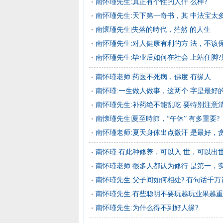
南怀瑾先生:真正有个性的人什 么样?
南怀瑾先生:天下第一奇书，其 中法宝太
南懷瑾先生|失落的時代，茫然 的人生
南怀瑾先生:对人健康有利的方 法，不该
南怀瑾先生:毕业后如何在社会 上站住脚
南怀瑾老师:药医不死病，佛度 有缘人
南怀瑾:一生做人做事，这两个 字是最好
南怀瑾先生:补药绝不能乱吃 要特别注意
南懐瑾先生|夏至時節，“午休” 有多重要?
南怀瑾老师:夏天身体出点微汗 是最好，贪
南怀瑾:有此种修养，可以入 世，可以出
南怀瑾老师:很多人都认为修行 是第一，
南怀瑾先生:父子间如何相处? 有句话千万
南怀瑾先生:有些聪明不要玩越玩业果越重
南怀瑾先生:为什么得不到好人缘?