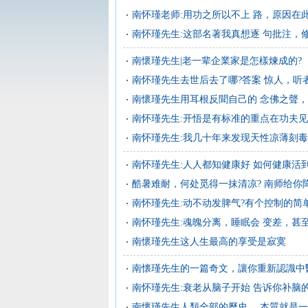
南怀瑾老师:用功之所以不上 路，原因在
南怀瑾先生:这部名著我真想逐 句批注，
南懷瑾先生|老一辈企業家是怎樣煉成的?
南怀瑾先生去世后去了哪?答案 惊人，听
南懷瑾先生用耳根反聞自己的 念佛之聲，
南怀瑾先生:开悟是有标准的重点在功夫
南怀瑾先生:我几十年来发现天性凉薄刻
南怀瑾先生:人人都知健康好 如何健康活到
酷暑难耐，何处觅得一抹清凉? 南师给你降
南怀瑾先生:动不动发脾气?有个控制的简
南怀瑾先生:魂魄分离，睡眠会 变差，甚
南懷瑾先生这人生最高的享受是寂寞
南懐瑾先生的一篇奇文，讓你重新認識中
南怀瑾先生:衰老从脑子开始 告诉你补脑
南懷瑾先生人類全部的歷史， 本質就是