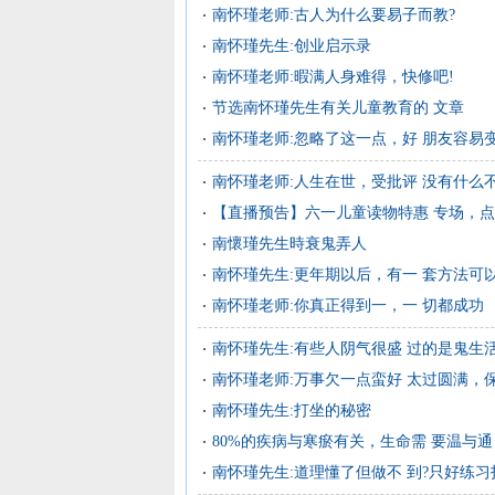
南怀瑾老师:古人为什么要易子而教?
南怀瑾先生:创业启示录
南怀瑾老师:暇满人身难得，快修吧!
节选南怀瑾先生有关儿童教育的 文章
南怀瑾老师:忽略了这一点，好 朋友容易
南怀瑾老师:人生在世，受批评 没有什么
【直播预告】六一儿童读物特惠 专场，
南懷瑾先生時衰鬼弄人
南怀瑾先生:更年期以后，有一 套方法可
南怀瑾老师:你真正得到一，一 切都成功
南怀瑾先生:有些人阴气很盛 过的是鬼生
南怀瑾老师:万事欠一点蛮好 太过圆满，保
南怀瑾先生:打坐的秘密
80%的疾病与寒瘀有关，生命需 要温与通
南怀瑾先生:道理懂了但做不 到?只好练习