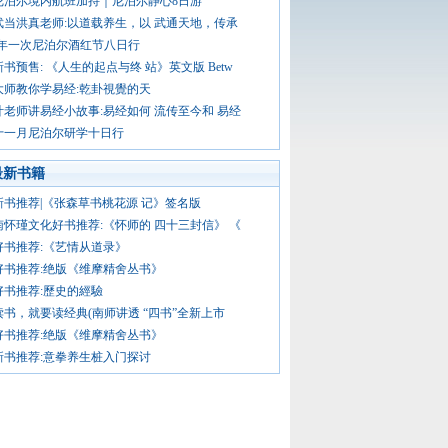
尼泊尔境内航班加持｜尼泊尔静心8日游
武当洪真老师:以道载养生，以 武通天地，传承
-年一次尼泊尔酒红节八日行
新书预售: 《人生的起点与终 站》英文版 Betw
大师教你学易经:乾卦視覺的天
叶老师讲易经小故事:易经如何 流传至今和 易经
十一月尼泊尔研学十日行
最新书籍
新书推荐|《张森草书桃花源 记》签名版
南怀瑾文化好书推荐:《怀师的 四十三封信》 《
好书推荐:《艺情从道录》
好书推荐:绝版《维摩精舍丛书》
好书推荐:歷史的經驗
读书，就要读经典(南师讲透 “四书”全新上市
好书推荐:绝版《维摩精舍丛书》
新书推荐:意拳养生桩入门探讨