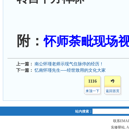
附：
怀师荼毗现场
上一篇：
南公怀瑾老师示现气住脉停的经历！
下一篇：
忆南怀瑾先生──经世致用的文化大家
1116
来顶一下
返回首页
站内搜索：
联系EMAIL
实修驿站, All r