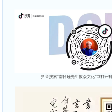
抖音搜索“南怀瑾先生敦众文化”或打开抖