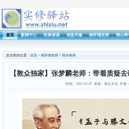
首页
新闻中心
经典读诵
准提共修
南怀瑾老师
洞山禅
您当前的位置：
首页
>
南怀瑾老师
>
我与南师
【敦众独家】张梦麟老师：带着质疑去
时间：2021-03-01 来源：敦众文化 作