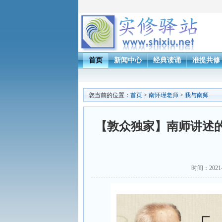
首页
新闻中心
经典读诵
准提共修
您当前的位置：
首页
>
南怀瑾老师
>
我与南师
【敦众独家】南师讲述
时间：202