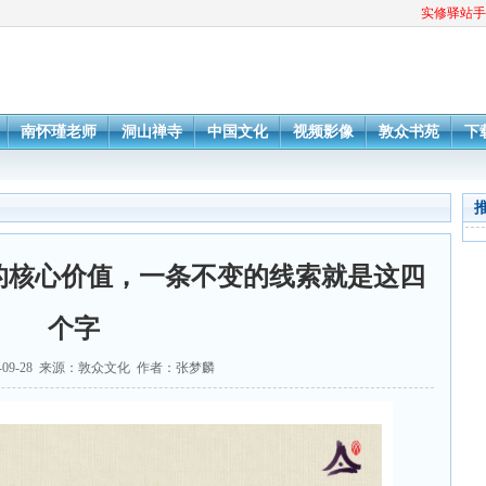
实修驿站手
南怀瑾老师
洞山禅寺
中国文化
视频影像
敦众书苑
下
的核心价值，一条不变的线索就是这四
个字
1-09-28 来源：敦众文化 作者：张梦麟