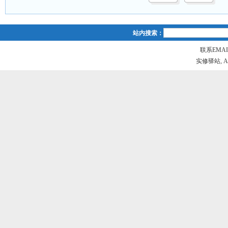
站内搜索：
联系EMAIL
实修驿站, All r