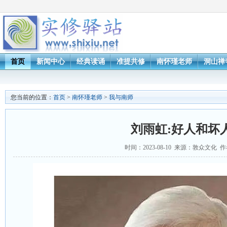
首页
新闻中心
经典读诵
准提共修
南怀瑾老师
洞山禅
您当前的位置：
首页
>
南怀瑾老师
>
我与南师
刘雨虹:好人和坏
时间：2023-08-10 来源：敦众文化 