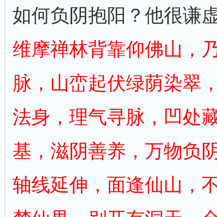
如何负阴抱阳？他很谦
维摩禅林背靠仰佛山，
脉，山峦起伏绿荫染翠
法身，理气寻脉，凹处
基，滋阴善养，万物负
轴线延伸，面逢仙山，