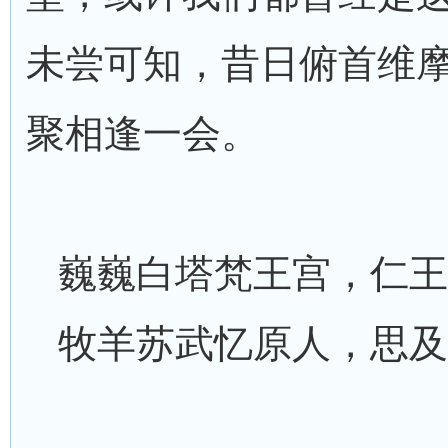
未尝可知，昔日俯首维
聚相逢一会。
巍巍白塔梵王宫，仁王
牧羊苏武忆原人，思及