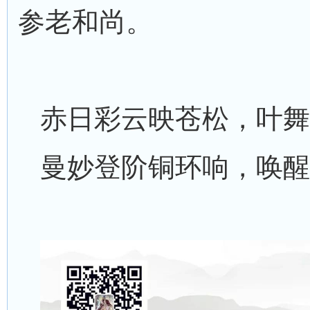
参老和尚。
赤日彩云映苍松，叶舞
曼妙登阶铜环响，唤醒