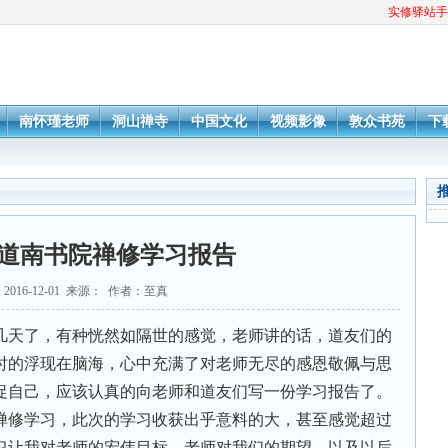
实修驿站手
南怀瑾老师
洞山禅寺
中国文化
视频影像
敦众书苑
下
十一道南书院禅修学习报告
2016-12-01 来源： 作者：至真
几天了，有种恍然如隔世的感觉，老师讲的话，道友们的
时的浮现在脑海，心中充满了对老师无尽的感恩敬佩与思
促自己，应该认真的向老师和道友们写一份学习报告了。
禅修学习，此次的学习收获出乎意料的大，甚至感觉超过
习让我对老师的宏伟目标，老师对我们的期望，以及以后