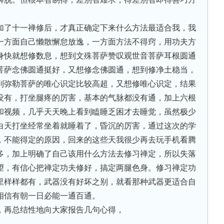
加了十一禅修后，才真正确定下来什么方法最适合我，我
一方面自己懒散懈怠放逸，一方面方法不得窍，用功夫方
身快就想修数息，想到文殊菩萨赞叹观世音菩萨耳根圆通
菩萨念佛圆通挺好，又想修念佛圆通，想到修净土稳当，
到弥勒菩萨的唯心识定比较高超，又想修唯心识定，结果
没有，打坐腿疼的厉害，基本的气脉都没有通，加上六根
和视频，几乎天天晚上看到瞌睡乏困才去睡觉，虽然极少
白天打坐经常坐着就睡着了，昏沉的厉害，通过这次的学
，不能得定的原因，回来的这些天我很少再去玩手机看腾
多，加上明确了自己该用什么方法去修习禅定，所以失落
望，有信心把禅定功夫修好，搞定两腿色身。修习禅定功
里样样都有，武器没有好坏之别，就看那种武器更适合自
相信有朝一日必能一通百通。
，再总结性地向大家报告几句心得，