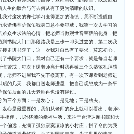
后人生的取舍与何去何从有了更为清晰的认识。
让我对这次的禅七学习变得更加的谨慎，我不断提醒自
祈求诸佛菩萨保佑我身口意不要犯戒，我第一次去学习的
苦难众生求法的心情，把老师当做观世音菩萨的化身，把
边到书院大门口那段路我是三步一叩头过去的，第二次我
直接走进书院了，这一次我对自己有了要求，莫忘初心，
到了书院大门口，我对自己还有一个要求，就是每当老师
忏悔警戒，每次下课老师离开时我再磕三个头恭敬礼拜感
楼，老师不进屋我不先下楼离开。有一次下课看到老师进
以后的几天，我都目送老师进屋，把自己观想成为一条平
萨保佑后面的几天老师再也没有絆过。
分为三个方面：一是发心；二是见地；三是功夫。
，发心是最重要的，我们从老师的身上就可以看出，老师8
携手相伴，儿孙绕膝的幸福生活，来往于台湾达摩书院和大
一个偏远，充满了孤独寂寞凄凉的小村庄，拼了命的为我
浪子传道授业解惑，为了祖国的未来，为了世界的未来，