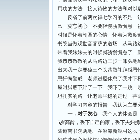
用功的方法，接人待物的方法和对以
反省了前两次禅七学习的不足，
己，莫忘初心，不要轻慢骄傲懈怠，
时候是怀着朝圣的心情，怀着为救度
书院当做观世音菩萨的道场，从马路
带着我妹妹去的时候就骄慢懈怠了，
我恭恭敬敬的从马路边三步一叩头地
出来我一定要磕三个头恭敬礼拜感恩
恩忏悔警戒，老师进屋休息了我才下
屋时脚底下絆了一下，我吓了一跳，
坦扎实的路，让老师平稳的走过，菩
对学习内容的报告，我认为主要
一，对于发心
，我个人的体会是
5岁高龄，丢下自己的家，丢下夫妇
陆道南书院两地，在湘潭新湖村这么
们这些身心深陷红尘懵懵懂懂的痴顽