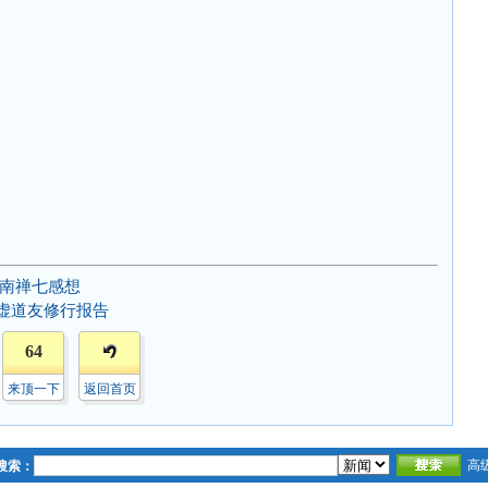
道南禅七感想
运虚道友修行报告
64
来顶一下
返回首页
高
搜索：