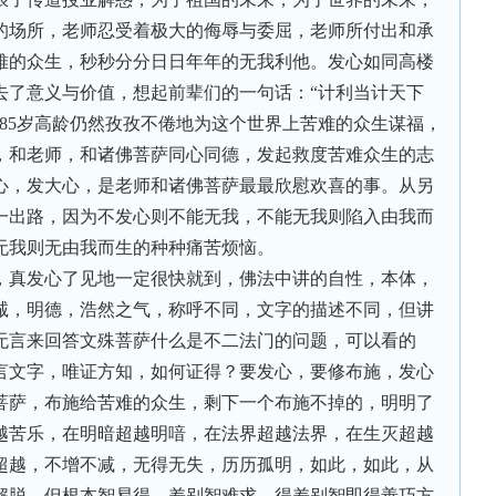
的场所，老师忍受着极大的侮辱与委屈，老师所付出和承
难的众生，秒秒分分日日年年的无我利他。发心如同高楼
去了意义与价值，想起前辈们的一句话：“计利当计天下
85岁高龄仍然孜孜不倦地为这个世界上苦难的众生谋福，
，和老师，和诸佛菩萨同心同德，发起救度苦难众生的志
心，发大心，是老师和诸佛菩萨最最欣慰欢喜的事。从另
一出路，因为不发心则不能无我，不能无我则陷入由我而
无我则无由我而生的种种痛苦烦恼。
，真发心了见地一定很快就到，佛法中讲的自性，本体，
诚，明德，浩然之气，称呼不同，文字的描述不同，但讲
无言来回答文殊菩萨什么是不二法门的问题，可以看的
言文字，唯证方知，如何证得？要发心，要修布施，发心
菩萨，布施给苦难的众生，剩下一个布施不掉的，明明了
越苦乐，在明暗超越明喑，在法界超越法界，在生灭超越
超越，不增不减，无得无失，历历孤明，如此，如此，从
解脱。但根本智易得，差别智难求，得差别智即得善巧方