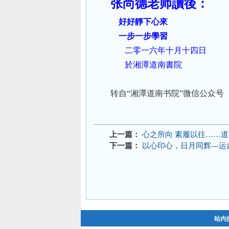
张尚德老师讀後：
好好靜下心來
一步一步學習
二零一六年十月十四日
於湘潭道南書院
转自“湘潭道南书院”微信公众号
上一篇：
心之所向 素履以往……
下一篇：
以心印心，日月同辉---
站内