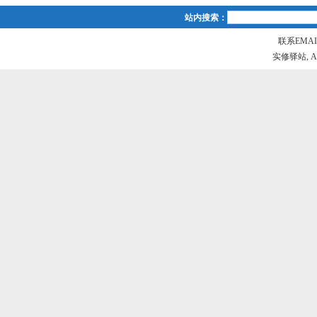
站内搜索：
联系EMAIL
实修驿站, All r