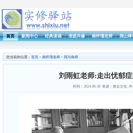
首页
新闻中心
经典读诵
准提共修
南怀瑾老师
洞山禅
您当前的位置：
首页
>
南怀瑾老师
>
我与南师
刘雨虹老师:走出忧郁
时间：2024-06-30 来源：敦众文化 