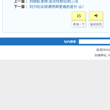
上一篇：
刘雨虹老师:走出忧郁症的三法
下一篇：
刘力红比得遇明师更难的是什 么?
15
来顶一下
返回首页
站内搜索：
联系EMAIL
实修驿站, All r