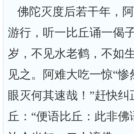
佛陀灭度后若干年，阿
游行，听一比丘诵一偈
岁，不见水老鹤，不如
见之。阿难大吃一惊“惨
眼灭何其速哉！”赶快纠
丘：“便语比丘：此非佛